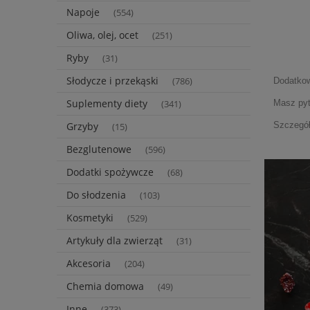
Napoje
(554)
Oliwa, olej, ocet
(251)
Ryby
(31)
Słodycze i przekąski
(786)
Dodatkow
Suplementy diety
Masz py
(341)
Grzyby
Szczegół
(15)
Bezglutenowe
(596)
Dodatki spożywcze
(68)
Do słodzenia
(103)
Kosmetyki
(529)
Artykuły dla zwierząt
(31)
Akcesoria
(204)
Chemia domowa
(49)
Inne
(373)