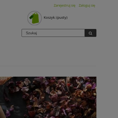
Zarejestruj się
Zaloguj się
Koszyk:
(pusty)